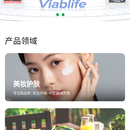
智能生物乐高平台
生物基新材料
唯责任
高通量骐骥平台
生物制药
可持续发展
鸿鹄实验室
联系我们
其他
社会责任
产品领域
美妆护肤
专注高品质 | 安全环保 | 创新解决方案