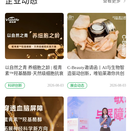
企业动态
查看更多
以自然之青 养细胞之龄 | 榄青
C-Beauty邀请函丨AI与生物智
素™羟基酪醇·天然级细胞抗衰
造驱动创新，唯铂莱邀你共创
方案
美妆未莱
2026-08-03
2026-08-03
科研创新
展会动态