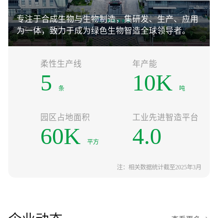
专注于合成生物与生物制造，集研发、生产、应用
为一体，致力于成为绿色生物智造全球领导者。
柔性生产线
年产能
5
10
K
条
吨
园区占地面积
工业先进智造平台
60
K
4.0
平方
注：相关数据统计截至2025年3月