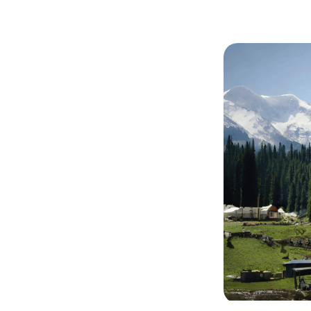
唯产品
美妆护肤
唯创新
健康食品
智能生物乐高平台
生物基新材料
唯责任
高通量骐骥平台
生物制药
可持续发展
鸿鹄实验室
联系我们
其他
社会责任