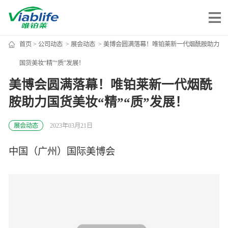
首页
>
公司动态
>
展会动态
> 美博会圆满落幕！唯铂莱新一代烟酰胺助力
唯铂莱
国货美妆“精”“质”发展！
美博会圆满落幕！唯铂莱新一代烟酰
公司介绍
胺助力国货美妆“精”“质”发展！
公司团队
公司动态
展会动态
2023年03月21日
加入我们
中国（广州）国际美博会
唯产品
美妆护肤
唯创新
健康食品