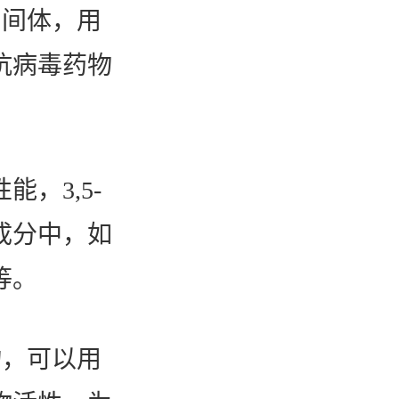
中间体，用
抗病毒药物
，3,5-
成分中，如
等。
物，可以用