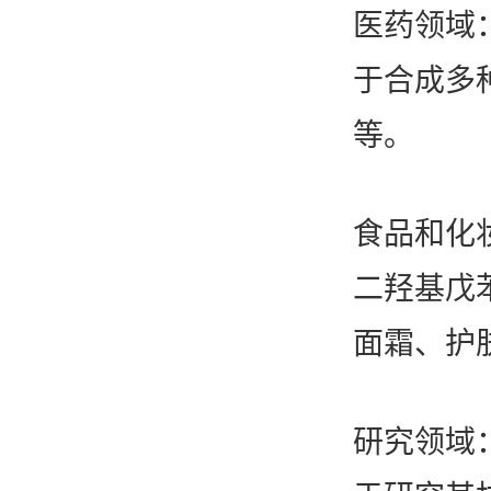
医药领域
唯产品
于合成多
等。
美妆护肤
唯创新
健康食品
食品和化
智能生物乐高平台
生物基新材料
唯责任
二羟基戊
高通量骐骥平台
生物制药
面霜、护
可持续发展
鸿鹄实验室
联系我们
其他
社会责任
研究领域