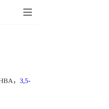
HBA，
3,5-