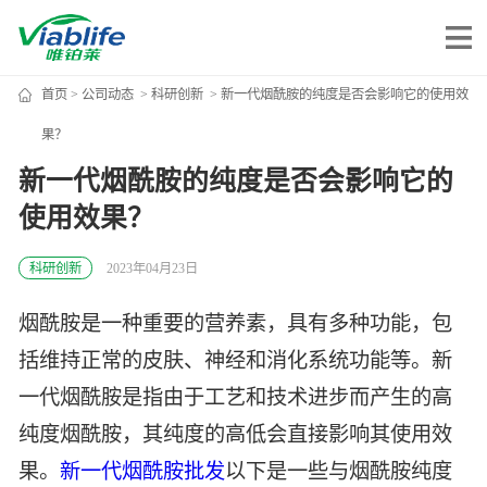
首页
>
公司动态
>
科研创新
> 新一代烟酰胺的纯度是否会影响它的使用效
唯铂莱
果？
新一代烟酰胺的纯度是否会影响它的
公司介绍
使用效果？
公司团队
公司动态
科研创新
2023年04月23日
加入我们
烟酰胺是一种重要的营养素，具有多种功能，包
括维持正常的皮肤、神经和消化系统功能等。新
唯产品
一代烟酰胺是指由于工艺和技术进步而产生的高
美妆护肤
纯度烟酰胺，其纯度的高低会直接影响其使用效
唯创新
果。
新一代烟酰胺批发
以下是一些与烟酰胺纯度
健康食品