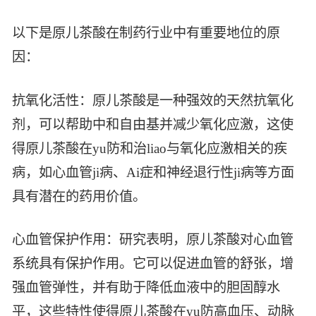
智能生物乐高平台
生物基新材料
唯责任
以下是原儿茶酸在制药行业中有重要地位的原
高通量骐骥平台
生物制药
因：
可持续发展
鸿鹄实验室
联系我们
其他
社会责任
抗氧化活性：原儿茶酸是一种强效的天然抗氧化
剂，可以帮助中和自由基并减少氧化应激，这使
得原儿茶酸在yu防和治liao与氧化应激相关的疾
病，如心血管ji病、Ai症和神经退行性ji病等方面
具有潜在的药用价值。
心血管保护作用：研究表明，原儿茶酸对心血管
系统具有保护作用。它可以促进血管的舒张，增
强血管弹性，并有助于降低血液中的胆固醇水
平，这些特性使得原儿茶酸在yu防高血压、动脉