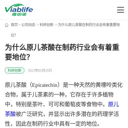
首页
>
公司动态
>
科研创新
> 为什么原儿茶酸在制药行业会有着重要地
唯铂莱
位？
为什么原儿茶酸在制药行业会有着重
公司介绍
要地位？
公司团队
公司动态
科研创新
2023年05月29日
加入我们
原儿茶酸（Epicatechin）是一种天然的黄嘌呤类化
合物，属于儿茶素的一种，它存在于许多植物
唯产品
中，特别是茶叶、可可和葡萄皮等食物中。
原儿
美妆护肤
茶酸
被广泛研究，并显示出许多潜在的药理学活
唯创新
性，因此在制药行业中具有一定的地位。
健康食品