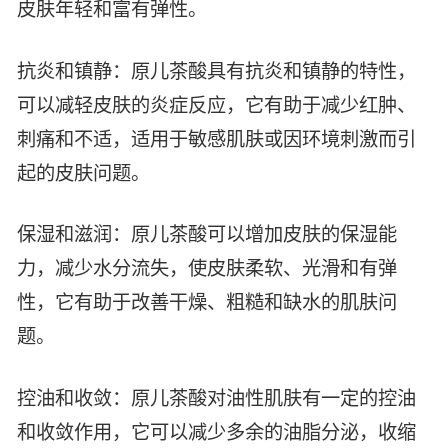
皮肤年轻和富有弹性。
智能生物乐高平台
生物基新材料
唯责任
高通量骐骥平台
抗炎和镇静：原儿茶酸具有抗炎和镇静的特性，
生物制药
可持续发展
鸿鹄实验室
可以减轻皮肤的炎症反应，它有助于减少红肿、
联系我们
其他
社会责任
刺痛和不适，适用于敏感肌肤或因环境刺激而引
起的皮肤问题。
保湿和滋润：原儿茶酸可以增加皮肤的保湿能
力，减少水分流失，使皮肤柔软、光滑和有弹
性，它有助于改善干燥、粗糙和缺水的肌肤问
题。
控油和收敛：原儿茶酸对油性肌肤有一定的控油
和收敛作用，它可以减少多余的油脂分泌，收缩