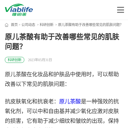
首页
>
公司动态
>
科研创新
> 原儿茶酸有助于改善哪些常见的肌肤问题？
唯铂莱
原儿茶酸有助于改善哪些常见的肌肤
问题？
公司介绍
公司团队
科研创新
2023年05月31日
公司动态
原儿茶酸在化妆品和护肤品中使用时，可以帮助
加入我们
改善以下常见的肌肤问题：
唯产品
抗皮肤氧化和抗衰老：
原儿茶酸
是一种强效的抗
氧化剂，可以中和自由基并减少氧化应激对皮肤
美妆护肤
唯创新
的损害，它有助于减少细纹和皱纹的出现，保持
健康食品