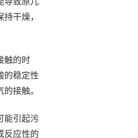
能导致原儿
保持干燥，
接触的时
酸的稳定性
气的接触。
可能引起污
或反应性的