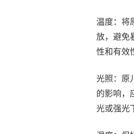
唯产品
温度：将
放，避免
美妆护肤
唯创新
性和有效
健康食品
智能生物乐高平台
生物基新材料
唯责任
光照：原
高通量骐骥平台
生物制药
的影响，
可持续发展
鸿鹄实验室
联系我们
光或强光
其他
社会责任