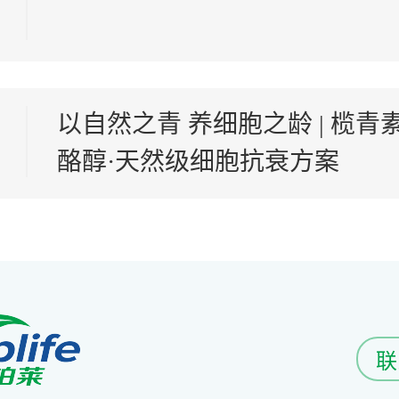
以自然之青 养细胞之龄 | 榄青
酪醇·天然级细胞抗衰方案
联