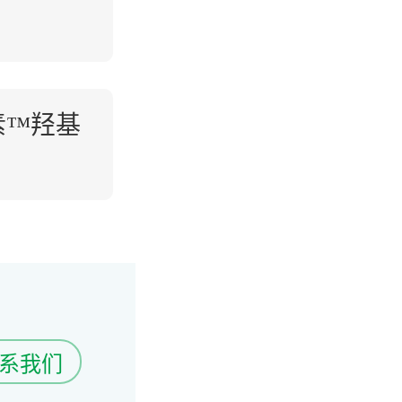
素™羟基
系我们