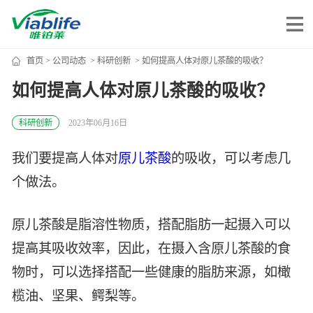
首页
>
公司动态
>
科研创新
> 如何提高人体对原儿茶酸的吸收？
唯铂莱
如何提高人体对原儿茶酸的吸收？
公司介绍
科研创新
2023年06月16日
公司团队
我们要提高人体对
原儿茶酸
的吸收，可以考虑几
公司动态
个做法。
加入我们
原儿茶酸是脂溶性物质，搭配脂肪一起摄入可以
唯产品
提高其吸收效率，因此，在摄入含原儿茶酸的食
物时，可以选择搭配一些健康的脂肪来源，如橄
美妆护肤
唯创新
榄油、坚果、鳄梨等。
健康食品