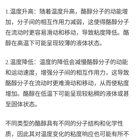
智能生物乐高平台
生物基新材料
1.温度升高：随着温度升高，酪醇分子的动能增
唯责任
高通量骐骥平台
加，分子间的相互作用力减弱，这使得酪醇分子
生物制药
可持续发展
鸿鹄实验室
在流动时更容易滑动和移动，导致粘度降低。酪
联系我们
其他
社会责任
醇在高温下可能呈现较薄的液体状态。
2.温度降低：温度的降低会减慢酪醇分子的动能
和运动速度，增强分子间的相互作用力，这导致
酪醇分子在流动时更难滑动和移动，从而使粘度
增加。酪醇在低温下可能呈现较粘稠的液体或甚
至固体状态。
不同类型的酪醇具有不同的分子结构和化学性
质，因此其对温度变化的粘度响应也可能有所不