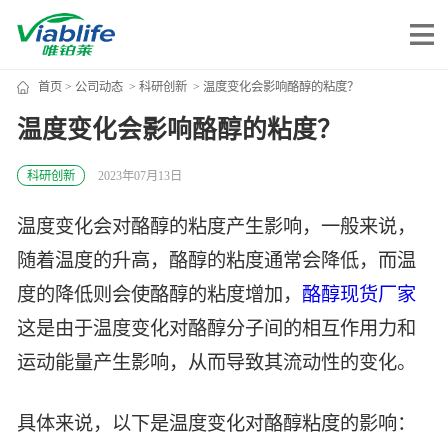
首页
>
公司动态
>
科研创新
> 温度变化会影响酪醇的粘度？
唯铂莱
温度变化会影响酪醇的粘度？
公司介绍
科研创新
2023年07月13日
公司团队
温度变化会对酪醇的粘度产生影响，一般来说，
公司动态
随着温度的升高，酪醇的粘度通常会降低，而温
加入我们
度的降低则会使酪醇的粘度增加，
酪醇现货厂家
这是由于温度变化对酪醇分子间的相互作用力和
唯产品
运动能量产生影响，从而导致其流动性的变化。
美妆护肤
唯创新
具体来说，以下是温度变化对酪醇粘度的影响：
健康食品