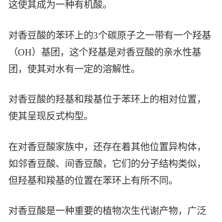
这使其成为一种有机酸。
智能生物乐高平台
生物基新材料
唯责任
高通量骐骥平台
对香豆酸的苯环上的3个碳原子之一带有一个羟基
生物制药
可持续发展
鸿鹄实验室
（OH）基团，这个羟基是对香豆酸的亲水性基
联系我们
其他
社会责任
团，使其对水有一定的溶解性。
对香豆酸的羟基和羧基位于苯环上的相对位置，
使其呈现反式构型。
在对香豆酸家族中，还存在着其他位置异构体，
如邻香豆酸、间香豆酸，它们的分子结构类似，
但羟基和羧基的位置在苯环上有所不同。
对香豆酸是一种重要的植物次生代谢产物，广泛