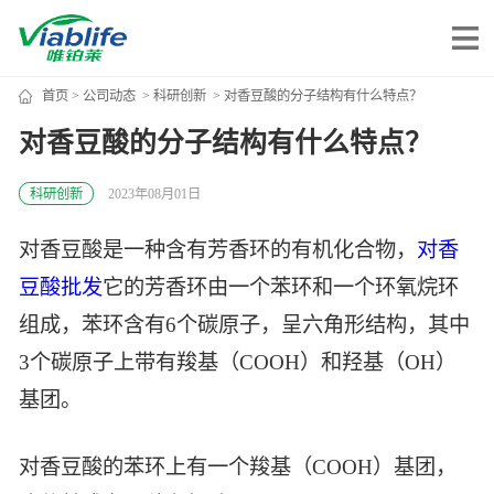
首页
>
公司动态
>
科研创新
> 对香豆酸的分子结构有什么特点？
唯铂莱
对香豆酸的分子结构有什么特点？
公司介绍
科研创新
2023年08月01日
公司团队
对香豆酸是一种含有芳香环的有机化合物，
对香
公司动态
豆酸批发
它的芳香环由一个苯环和一个环氧烷环
加入我们
组成，苯环含有6个碳原子，呈六角形结构，其中
3个碳原子上带有羧基（COOH）和羟基（OH）
唯产品
基团。
美妆护肤
唯创新
对香豆酸的苯环上有一个羧基（COOH）基团，
健康食品