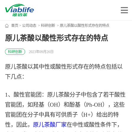
首页
>
公司动态
>
科研创新
> 原儿茶酸以酸性形式存在的特点
唯铂莱
原儿茶酸以酸性形式存在的特点
公司介绍
科研创新
2023年09月26日
公司团队
原儿茶酸以其中性或酸性形式存在的特点包括以
公司动态
下几点：
加入我们
1、酸性官能团：原儿茶酸分子中包含了若干酸性
唯产品
官能团，如羟基（OH）和酚基（Ph-OH），这些
官能团在分子中具有可供质子（H+）给出的特
美妆护肤
唯创新
性，因此，
原儿茶酸厂家
在中性或酸性条件下，
健康食品