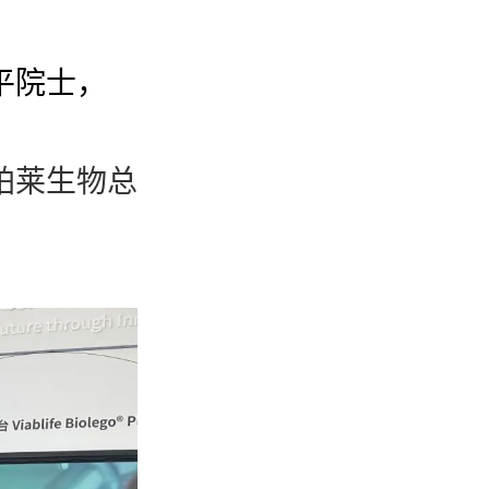
平院士，
铂莱生物总