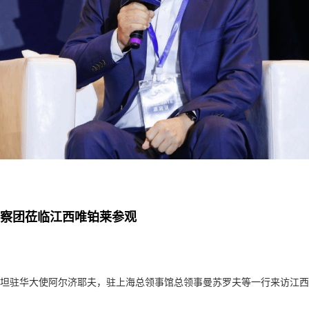
察团莅临江西唯铂莱参观
斯坦驻华大使阿尔济耶夫，驻上海总领事馆总领事曼苏罗夫等一行来访江