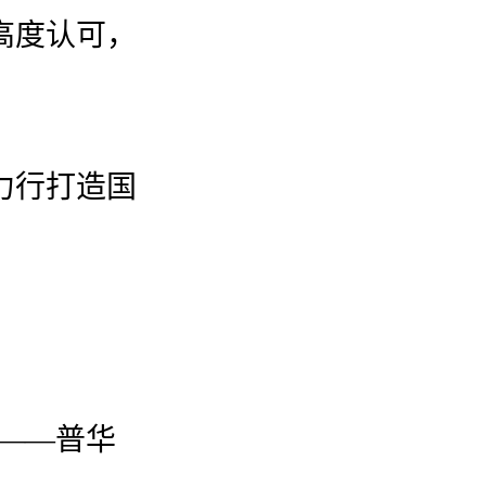
高度认可，
力行打造国
生——普华