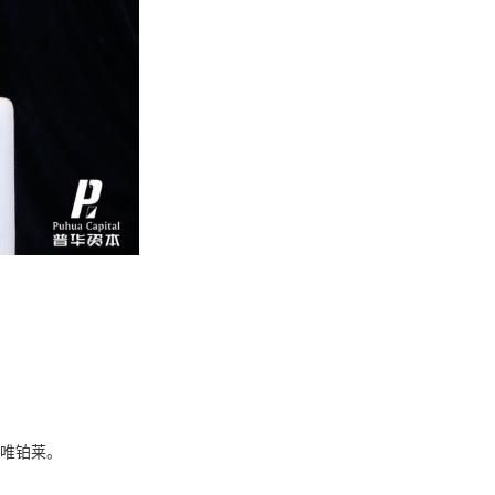
西唯铂莱。