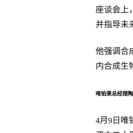
座谈会上
并指导未
他强调合
内合成生
唯铂莱总经理陶
4月9日