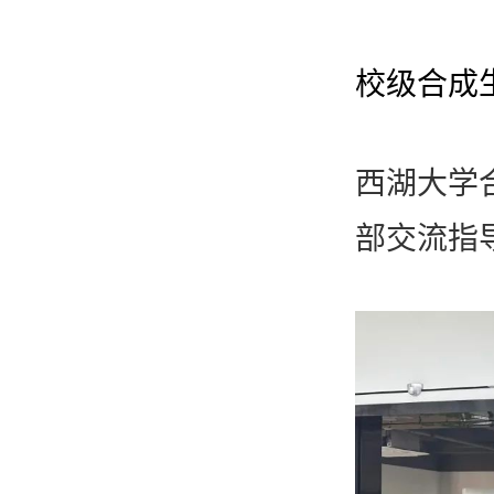
唯产品
校级合成
美妆护肤
唯创新
西湖大学
健康食品
部交流指
智能生物乐高平台
生物基新材料
唯责任
高通量骐骥平台
生物制药
可持续发展
鸿鹄实验室
联系我们
其他
社会责任