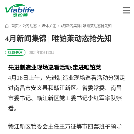
首页
>
公司动态
>
媒体关注
> 4月新闻集锦 | 唯铂莱动态抢先知
唯铂莱
4月新闻集锦 | 唯铂莱动态抢先知
公司介绍
媒体关注
2024年05月13日
公司团队
先进制造业现场巡看活动:走进唯铂莱
公司动态
4月26日上午，先进制造业现场巡看活动分别走
加入我们
进南昌市安义县和赣江新区。省委常委、南昌
市委书记、赣江新区党工委书记李红军率队察
唯产品
看。
美妆护肤
唯创新
赣江新区管委会主任王万征等市四套班子领导
健康食品