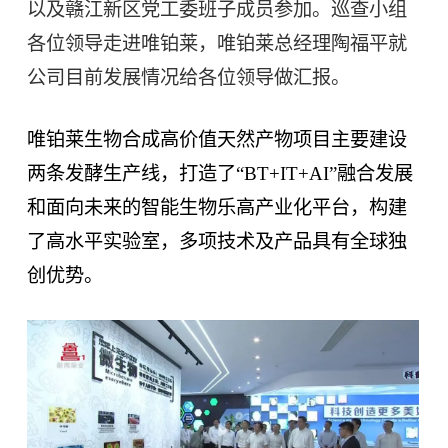
以及赣江新区党工委班子成员参加。
巡查小组
智能生物乐高平台
生物基新材料
唯责任
各位领导走进唯铂莱，唯铂莱总经理陶福平就
高通量骐骥平台
生物制药
公司目前发展情况给各位领导做汇报。
可持续发展
鸿鹄实验室
联系我们
其他
社会责任
唯铂莱生物合成高价值天然产物项目主要建设
两条发酵生产线，打造了“BT+IT+AI”融合发展
和面向未来的智能生物乐高产业化平台，构建
了高
水平实验室，多项技术及产品具有全球独
创优势。