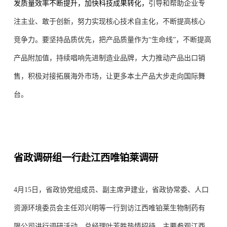
发质量效率不断提升，加快科技成果转化，
引导和帮助企业专
注主业、敢于创新，努力实现核心技术自主化，不断提高核心
竞争力。要坚持品质优先，把产品质量作为“生命线”，
不断提高
产品附加值，持续唱响先进制造业品牌，大力推动产品出口销
售，积极对接拓展海外市场，让更多本土产品大步走向国际舞
台。
省政调研组一行赴江西唯铂莱调研
4月15日，
省政协党组成员、副主席
尹建业，
省
政
协常委、人口
资源环境委员会主任
邓兴明
等
一行到访
江西唯铂莱生物制
药有
限公司进行调研活动，
总经理
叶芳胜
热情招待，主要参
观
江西