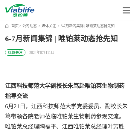
首页
>
公司动态
>
媒体关注
> 6-7月新闻集锦 | 唯铂莱动态抢先知
唯铂莱
6-7月新闻集锦 | 唯铂莱动态抢先知
公司介绍
媒体关注
2024年07月11日
公司团队
公司动态
加入我们
江西科技师范大学副校长朱笃赴唯铂莱生物制药
指导交流
唯产品
6月21日，江西科技师范大学党委委员、副校长朱
笃带领各院老师莅临唯铂莱生物制药参观交流。
美妆护肤
唯创新
唯铂莱总经理陶福平、江西唯铂莱总经理叶芳胜
健康食品