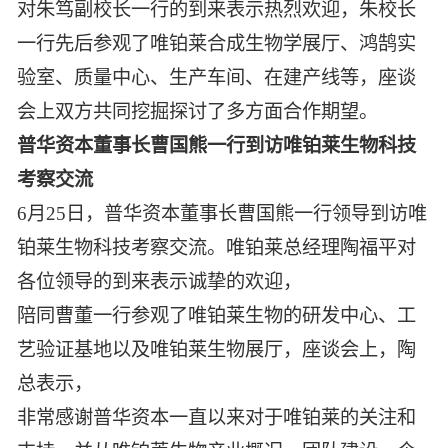
对朱笃副校长一行的到来表示热烈欢迎，朱校长
智能生物乐高平台
生物基新材料
唯责任
一行先后参观了唯铂莱合成生物学展厅、鸿鹄实
高通量骐骥平台
生物制药
验室、质量中心、生产车间、在建产线等，座谈
可持续发展
鸿鹄实验室
联系我们
会上双方共同挖掘探讨了多方面合作期望。
其他
社会责任
普华资本董事长曹国熊一行到访唯铂莱生物科技
考察交流
6月25日，普华资本董事长曹国熊一行领导到访唯
铂莱生物科技考察交流。唯铂莱总经理陶福平对
各位领导的到来表示诚挚的欢迎，
陪同曹董一行参观了唯铂莱生物的研发中心、工
艺验证基地以及唯铂莱生物展厅，座谈会上，陶
总表示，
非常感谢普华资本一直以来对于唯铂莱的关注和