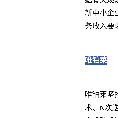
新中小企
务收入要求
唯铂莱
唯铂莱坚
术、N次