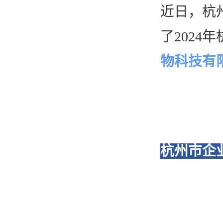
近日，杭
唯产品
了202
物科技有
美妆护肤
唯创新
健康食品
智能生物乐高平台
生物基新材料
唯责任
高通量骐骥平台
杭州市企
生物制药
可持续发展
鸿鹄实验室
联系我们
其他
社会责任