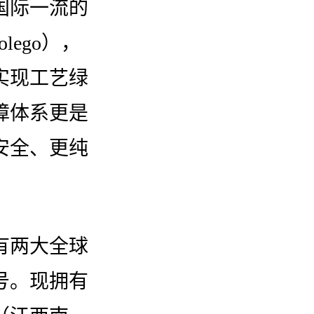
国际一流的
lego），
实现工艺绿
障体系更是
安全、更纯
有两大全球
号。现拥有