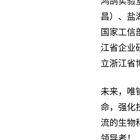
鸿鹄实验
昌）、盐
国家工信
江省企业
立浙江省
未来，唯
命，强化
流的生物
领导者！