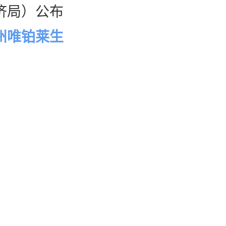
济局）公布
州唯铂莱生