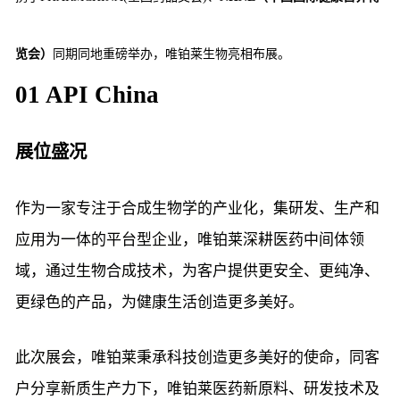
智能生物乐高平台
生物基新材料
唯责任
高通量骐骥平台
览会）
同期同地重磅举办，唯铂莱生物亮相布展。
生物制药
可持续发展
鸿鹄实验室
01 API China
联系我们
其他
社会责任
展位盛况
作为一家专注于合成生物学的产业化，集研发、生产和
应用为一体的平台型企业，唯铂莱深耕医药中间体领
域，通过生物合成技术，为客户提供更安全、更纯净、
更绿色的产品，为健康生活创造更多美好。
此次展会，唯铂莱秉承科技创造更多美好的使命，同客
户分享新质生产力下，唯铂莱医药新原料、研发技术及