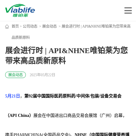
首页
>
公司动态
>
展会动态
> 展会进行时 | API&NHNE唯铂莱为您带来高
唯铂莱
品质新原料
展会进行时 | API&NHNE唯铂莱为您
公司介绍
带来高品质新原料
公司团队
公司动态
展会动态
2025年05月22日
加入我们
5月21日
，
第92届中国国际医药原料药/中间体/包装/设备交易会
唯产品
（API China）
展会在中国进出口商品交易会展馆（广州）启幕，
美妆护肤
唯创新
健康食品
携手PHARMCHINA(全国药品交会)、
NHNE（中国国际健康营养博