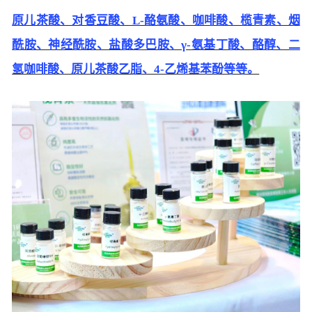
原儿茶酸、对香豆酸、L-酪氨酸、咖啡酸、榄青素、烟
酰胺、神经酰胺、盐酸多巴胺、γ-氨基丁酸、酪醇、二
氢咖啡酸、原儿茶酸乙脂、4-乙烯基苯酚等等。