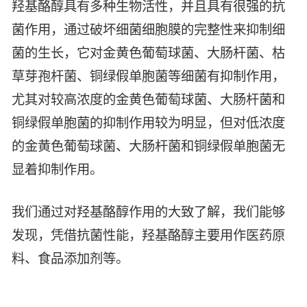
羟基酪醇具有多种生物活性，并且具有很强的抗
智能生物乐高平台
生物基新材料
唯责任
菌作用，通过破坏细菌细胞膜的完整性来抑制细
高通量骐骥平台
生物制药
菌的生长，它对金黄色葡萄球菌、大肠杆菌、枯
可持续发展
鸿鹄实验室
联系我们
草芽孢杆菌、铜绿假单胞菌等细菌有抑制作用，
其他
社会责任
尤其对较高浓度的金黄色葡萄球菌、大肠杆菌和
铜绿假单胞菌的抑制作用较为明显，但对低浓度
的金黄色葡萄球菌、大肠杆菌和铜绿假单胞菌无
显着抑制作用。
我们通过对羟基酪醇作用的大致了解，我们能够
发现，凭借抗菌性能，羟基酪醇主要用作医药原
料、食品添加剂等。