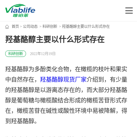
首页
>
公司动态
>
科研创新
> 羟基酪醇主要以什么形式存在
唯铂莱
羟基酪醇主要以什么形式存在
公司介绍
科研创新
2022年12月19日
公司团队
羟基酪醇为多酚类化合物，在橄榄的枝叶和果实
公司动态
中自然存在，
羟基酪醇现货厂家
介绍到，有少量
加入我们
的羟基酪醇是以游离态存在的，而大部分羟基酪
醇是葡萄糖与橄榄酸结合形成的橄榄苦苷形式存
唯产品
在，橄榄苦苷在碱性或酸性环境中易被降解，得
到羟基酪醇。
美妆护肤
唯创新
健康食品