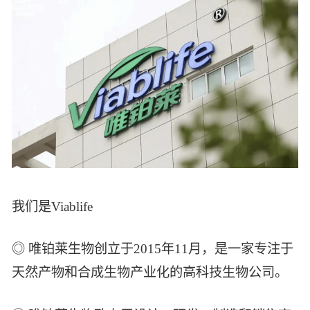
智能生物乐高平台
生物基新材料
唯责任
高通量骐骥平台
生物制药
可持续发展
鸿鹄实验室
联系我们
其他
社会责任
我们是Viablife
◎ 唯铂莱生物创立于2015年11月，是一家专注于
天然产物和合成生物产业化的高科技生物公司。