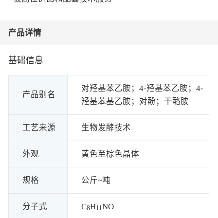
产品详情
基础信息
对羟基苯乙胺；4-羟基苯乙胺；4-
产品别名
羟基苯基乙胺；对酚；干酪胺
工艺来源
生物发酵技术
外观
黄色至棕色晶体
规格
公斤~吨
分子式
C
H
NO
8
11