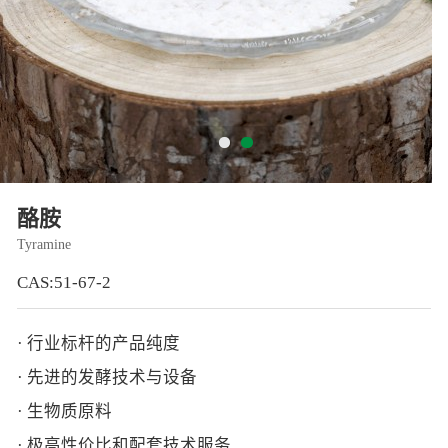
智能生物乐高平台
生物基新材料
唯责任
高通量骐骥平台
生物制药
可持续发展
鸿鹄实验室
联系我们
其他
社会责任
酪胺
Tyramine
CAS:51-67-2
· 行业标杆的产品纯度
· 先进的发酵技术与设备
· 生物质原料
· 极高性价比和配套技术服务