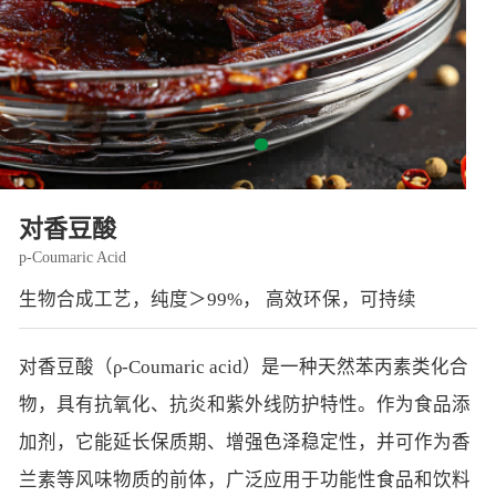
智能生物乐高平台
生物基新材料
唯责任
高通量骐骥平台
生物制药
可持续发展
鸿鹄实验室
联系我们
其他
社会责任
对香豆酸
p-Coumaric Acid
生物合成工艺，纯度＞99%， 高效环保，可持续
对香豆酸（ρ-Coumaric acid）是一种天然苯丙素类化合
物，具有抗氧化、抗炎和紫外线防护特性。作为食品添
加剂，它能延长保质期、增强色泽稳定性，并可作为香
兰素等风味物质的前体，广泛应用于功能性食品和饮料