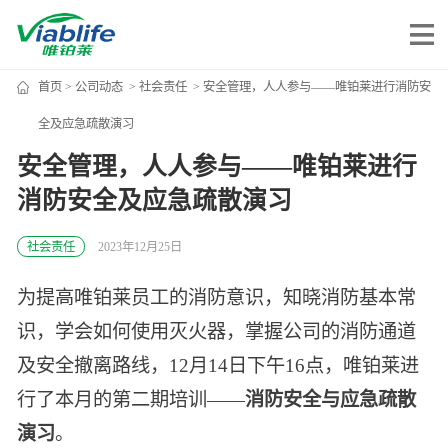
首页
>
公司动态
>
社会责任
> 安全管理，人人参与——唯铂莱进行消防安
唯铂莱
全及应急疏散演习
安全管理，人人参与——唯铂莱进行
公司介绍
消防安全及应急疏散演习
公司团队
公司动态
社会责任
2023年12月25日
加入我们
为提高唯铂莱员工的消防意识，知晓消防基本常
识，学会如何使用灭火器，掌握公司的消防通道
唯产品
及安全撤离路线，12月14日下午16点，唯铂莱进
美妆护肤
行了本月的第二期培训——
消防安全与应急疏散
唯创新
演习
。
健康食品