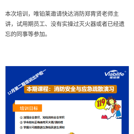
智能生物乐高平台
生物基新材料
唯责任
本次培训，唯铂莱邀请快达消防郑胄贤老师主
高通量骐骥平台
生物制药
讲，试用期员工、没有实操过灭火器或者已经遗
可持续发展
鸿鹄实验室
联系我们
其他
忘的同事等参加。
社会责任